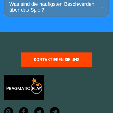
Ja, Spieler können den direkten Zugang zur
Was sind die häufigsten Beschwerden
Freispielfunktion für das 100-fache ihres aktuellen
über das Spiel?
Einsatzes erwerben. Dies garantiert mindestens 3
Scatter-Symbole.
Zu den häufigsten Beschwerden gehören, dass das
Spiel sehr wechselhaft ist mit langen Durststrecken
im Basisspiel, die Wild-Symbole während der
Freispiele selten sein können und das Basisspiel nur
minimalen Unterhaltungswert bietet.
KONTAKTIEREN SIE UNS