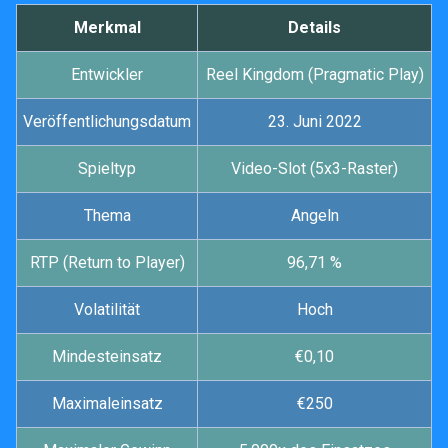
Merkmal
Details
Entwickler
Reel Kingdom (Pragmatic Play)
Veröffentlichungsdatum
23. Juni 2022
Spieltyp
Video-Slot (5x3-Raster)
Thema
Angeln
RTP (Return to Player)
96,71 %
Volatilität
Hoch
Mindesteinsatz
€0,10
Maximaleinsatz
€250