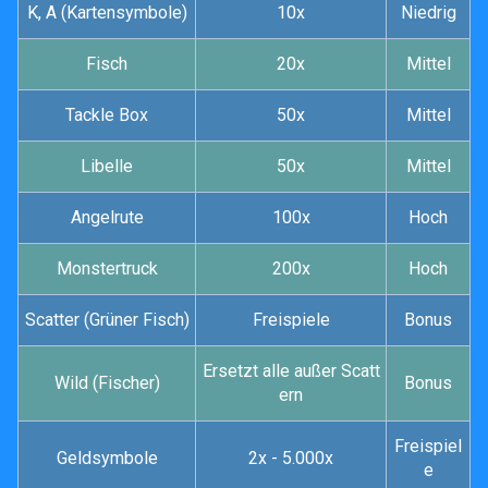
K, A (Kartensymbole)
10x
Niedrig
Fisch
20x
Mittel
Tackle Box
50x
Mittel
Libelle
50x
Mittel
Angelrute
100x
Hoch
Monstertruck
200x
Hoch
Scatter (Grüner Fisch)
Freispiele
Bonus
Ersetzt alle außer Scatt
Wild (Fischer)
Bonus
ern
Freispiel
Geldsymbole
2x - 5.000x
e