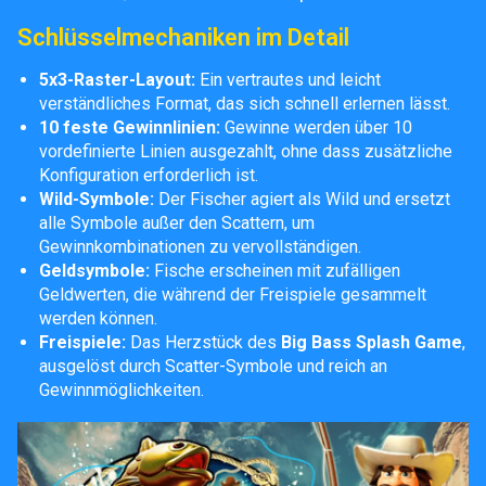
Schlüsselmechaniken im Detail
5x3-Raster-Layout:
Ein vertrautes und leicht
verständliches Format, das sich schnell erlernen lässt.
10 feste Gewinnlinien:
Gewinne werden über 10
vordefinierte Linien ausgezahlt, ohne dass zusätzliche
Konfiguration erforderlich ist.
Wild-Symbole:
Der Fischer agiert als Wild und ersetzt
alle Symbole außer den Scattern, um
Gewinnkombinationen zu vervollständigen.
Geldsymbole:
Fische erscheinen mit zufälligen
Geldwerten, die während der Freispiele gesammelt
werden können.
Freispiele:
Das Herzstück des
Big Bass Splash Game
,
ausgelöst durch Scatter-Symbole und reich an
Gewinnmöglichkeiten.