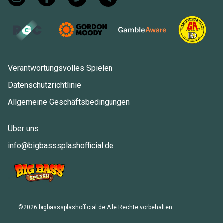
Verantwortungsvolles Spielen
Datenschutzrichtlinie
Allgemeine Geschäftsbedingungen
Über uns
info@bigbasssplashofficial.de
©
2026 bigbasssplashofficial.de Alle Rechte vorbehalten