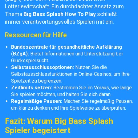
Lotteriewirtschaft. Ein durchdachter Ansatz zum
Thema
Big Bass Splash How To Play
schließt
immer verantwortungsvolles Spielen mit ein.
Ressourcen für Hilfe
Bundeszentrale für gesundheitliche Aufklärung
(BZgA):
Bietet Informationen und Unterstützung bei
Glücksspielsucht.
Selbstausschlussoptionen:
Nutzen Sie die
Selbstausschlussfunktionen in Online-Casinos, um Ihre
Spielzeit zu begrenzen.
Zeitlimits setzen:
Bestimmen Sie im Voraus, wie lange
Sie spielen möchten, und halten Sie sich daran.
Regelmäßige Pausen:
Machen Sie regelmäßig Pausen,
um klar zu denken und Ihre Spielweise zu überprüfen.
Fazit: Warum Big Bass Splash
Spieler begeistert