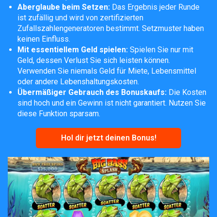
Aberglaube beim Setzen:
Das Ergebnis jeder Runde
ist zufällig und wird von zertifizierten
Zufallszahlengeneratoren bestimmt. Setzmuster haben
keinen Einfluss.
Mit essentiellem Geld spielen:
Spielen Sie nur mit
Geld, dessen Verlust Sie sich leisten können.
Verwenden Sie niemals Geld für Miete, Lebensmittel
oder andere Lebenshaltungskosten.
Übermäßiger Gebrauch des Bonuskaufs:
Die Kosten
sind hoch und ein Gewinn ist nicht garantiert. Nutzen Sie
diese Funktion sparsam.
Hol dir jetzt deinen Bonus!