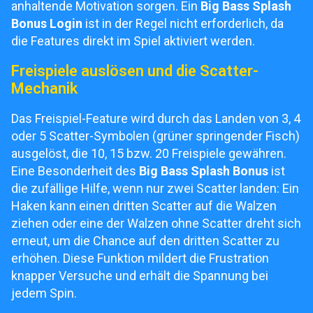
anhaltende Motivation sorgen. Ein
Big Bass Splash
Bonus Login
ist in der Regel nicht erforderlich, da
die Features direkt im Spiel aktiviert werden.
Freispiele auslösen und die Scatter-
Mechanik
Das Freispiel-Feature wird durch das Landen von 3, 4
oder 5 Scatter-Symbolen (grüner springender Fisch)
ausgelöst, die 10, 15 bzw. 20 Freispiele gewähren.
Eine Besonderheit des
Big Bass Splash Bonus
ist
die zufällige Hilfe, wenn nur zwei Scatter landen: Ein
Haken kann einen dritten Scatter auf die Walzen
ziehen oder eine der Walzen ohne Scatter dreht sich
erneut, um die Chance auf den dritten Scatter zu
erhöhen. Diese Funktion mildert die Frustration
knapper Versuche und erhält die Spannung bei
jedem Spin.