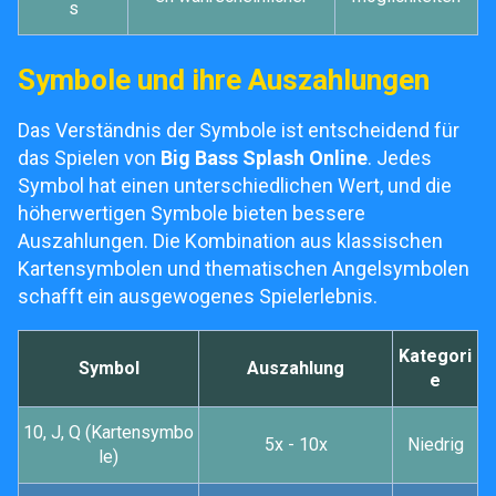
s
Symbole und ihre Auszahlungen
Das Verständnis der Symbole ist entscheidend für
das Spielen von
Big Bass Splash Online
. Jedes
Symbol hat einen unterschiedlichen Wert, und die
höherwertigen Symbole bieten bessere
Auszahlungen. Die Kombination aus klassischen
Kartensymbolen und thematischen Angelsymbolen
schafft ein ausgewogenes Spielerlebnis.
Kategori
Symbol
Auszahlung
e
10, J, Q (Kartensymbo
5x - 10x
Niedrig
le)