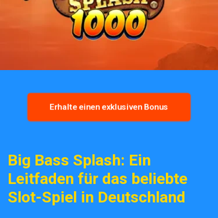
Erhalte einen exklusiven Bonus
Big Bass Splash: Ein
Leitfaden für das beliebte
Slot-Spiel in Deutschland